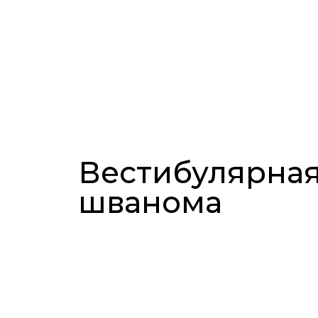
Вестибулярна
шванома