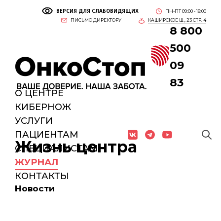
ВЕРСИЯ ДЛЯ СЛАБОВИДЯЩИХ
ПН-ПТ 09:00 - 18:00
ПИСЬМО ДИРЕКТОРУ
КАШИРСКОЕ Ш., 23 СТР. 4
8 800
500
09
83
О ЦЕНТРЕ
КИБЕРНОЖ
УСЛУГИ
ПАЦИЕНТАМ
Жизнь центра
СПЕЦИАЛИСТАМ
ЖУРНАЛ
КОНТАКТЫ
Новости
Но