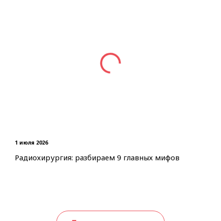
1 июля 2026
6 ма
Радиохирургия: разбираем 9 главных мифов
С п