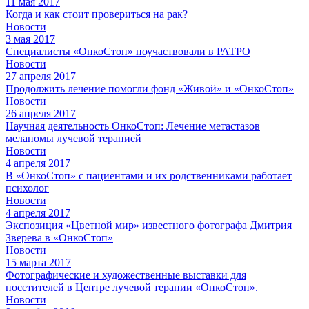
11 мая 2017
Когда и как стоит провериться на рак?
Новости
3 мая 2017
Специалисты «ОнкоСтоп» поучаствовали в РАТРО
Новости
27 апреля 2017
Продолжить лечение помогли фонд «Живой» и «ОнкоСтоп»
Новости
26 апреля 2017
Научная деятельность ОнкоСтоп: Лечение метастазов
меланомы лучевой терапией
Новости
4 апреля 2017
В «ОнкоСтоп» с пациентами и их родственниками работает
психолог
Новости
4 апреля 2017
Экспозиция «Цветной мир» известного фотографа Дмитрия
Зверева в «ОнкоСтоп»
Новости
15 марта 2017
Фотографические и художественные выставки для
посетителей в Центре лучевой терапии «ОнкоСтоп».
Новости