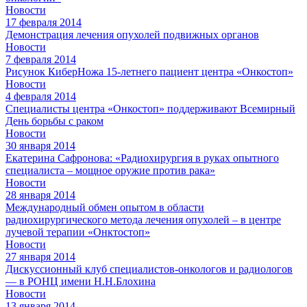
Новости
17 февраля 2014
Демонстрация лечения опухолей подвижных органов
Новости
7 февраля 2014
Рисунок КиберНожа 15-летнего пациент центра «Онкостоп»
Новости
4 февраля 2014
Специалисты центра «Онкостоп» поддерживают Всемирный
День борьбы с раком
Новости
30 января 2014
Екатерина Сафронова: «Радиохирургия в руках опытного
специалиста – мощное оружие против рака»
Новости
28 января 2014
Международный обмен опытом в области
радиохирургического метода лечения опухолей – в центре
лучевой терапии «Онктостоп»
Новости
27 января 2014
Дискуссионный клуб специалистов-онкологов и радиологов
— в РОНЦ имени Н.Н.Блохина
Новости
13 января 2014