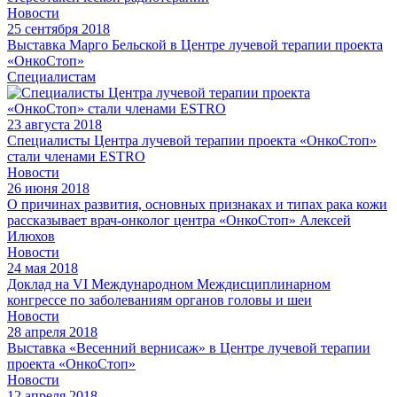
Новости
25 сентября 2018
Выставка Марго Бельской в Центре лучевой терапии проекта
«ОнкоСтоп»
Специалистам
23 августа 2018
Специалисты Центра лучевой терапии проекта «ОнкоСтоп»
стали членами ESTRO
Новости
26 июня 2018
О причинах развития, основных признаках и типах рака кожи
рассказывает врач-онколог центра «ОнкоСтоп» Алексей
Илюхов
Новости
24 мая 2018
Доклад на VI Международном Междисциплинарном
конгрессе по заболеваниям органов головы и шеи
Новости
28 апреля 2018
Выставка «Весенний вернисаж» в Центре лучевой терапии
проекта «ОнкоСтоп»
Новости
12 апреля 2018