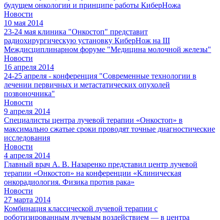
будущем онкологии и принципе работы КиберНожа
Новости
10 мая 2014
23-24 мая клиника "Онкостоп" представит
радиохирургическую установку КиберНож на III
Междисциплинарном форуме "Медицина молочной железы"
Новости
16 апреля 2014
24-25 апреля - конференция "Современные технологии в
лечении первичных и метастатических опухолей
позвоночника"
Новости
9 апреля 2014
Специалисты центра лучевой терапии «Онкостоп» в
максимально сжатые сроки проводят точные диагностические
исследования
Новости
4 апреля 2014
Главный врач А. В. Назаренко представил центр лучевой
терапии «Онкостоп» на конференции «Клиническая
онкорадиология. Физика против рака»
Новости
27 марта 2014
Комбинация классической лучевой терапии с
роботизированным лучевым воздействием — в центра